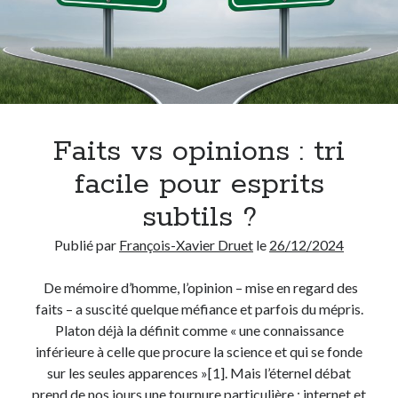
Chercher
Faits vs opinions : tri
Thèmes
Covid-19
(13)
facile pour esprits
Démocratie
(75)
subtils ?
Enseignement
(69)
Environnement
(3)
Publié par
François-Xavier Druet
le
26/12/2024
Ethique
(95)
Etymologie
(17)
De mémoire d’homme, l’opinion – mise en regard des
Histoire
(18)
faits – a suscité quelque méfiance et parfois du mépris.
Humour
(40)
Platon déjà la définit comme « une connaissance
Inédit
(14)
inférieure à celle que procure la science et qui se fonde
Internet
(28)
sur les seules apparences »[1]. Mais l’éternel débat
Langue française
(26)
prend de nos jours une tournure particulière : internet et