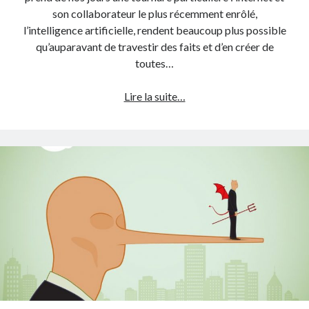
Langues anciennes
(22)
son collaborateur le plus récemment enrôlé,
Médias
(16)
l’intelligence artificielle, rendent beaucoup plus possible
Philosophie pratique
(139)
qu’auparavant de travestir des faits et d’en créer de
Poésie
(4)
toutes…
Politique
(95)
Société
(196)
Faits
Lire la suite…
Spiritualité
(11)
vs
Uncategorized
(5)
opinions
:
tri
Commentaires récents
facile
pour
esprits
subtils
?