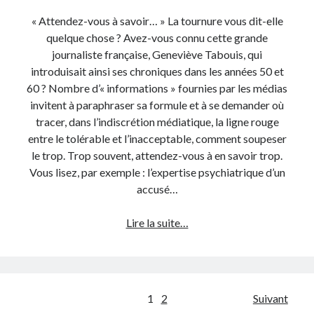
« Attendez-vous à savoir… » La tournure vous dit-elle
quelque chose ? Avez-vous connu cette grande
journaliste française, Geneviève Tabouis, qui
introduisait ainsi ses chroniques dans les années 50 et
60 ? Nombre d’« informations » fournies par les médias
invitent à paraphraser sa formule et à se demander où
tracer, dans l’indiscrétion médiatique, la ligne rouge
entre le tolérable et l’inacceptable, comment soupeser
le trop. Trop souvent, attendez-vous à en savoir trop.
Vous lisez, par exemple : l’expertise psychiatrique d’un
accusé…
Indiscrétion
Lire la suite…
médiatique
:
attendez-
vous
Posts
1
2
Suivant
à