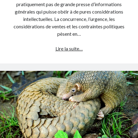
pratiquement pas de grande presse d’informations
générales qui puisse obéir à de pures considérations
intellectuelles. La concurrence, l’urgence, les
considérations de ventes et les contraintes politiques
pèsent en…
Le
Lire la suite…
journalisme
sur
le
fil
du
rasoir