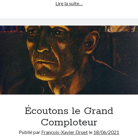
Pour
Lire la suite…
affiner
la
traduction
française
de
« fake
news »
Écoutons le Grand
Comploteur
Publié par
François-Xavier Druet
le
18/06/2021