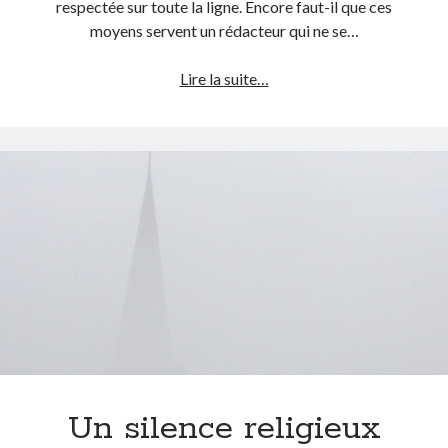
respectée sur toute la ligne. Encore faut-il que ces
moyens servent un rédacteur qui ne se…
La
Lire la suite…
déferlante
des
écrits
vains
Un silence religieux