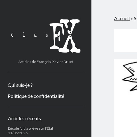
Classé
Accueil
»
S
FX
Articles de François-Xavier Druet
Qui suis-je ?
Politique de confidentialité
Barre
Articles récents
latérale
L’école fait la grève sur l’État
11/06/2026