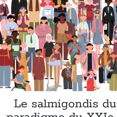
le
monde
perd
ses
vers
Le salmigondis du