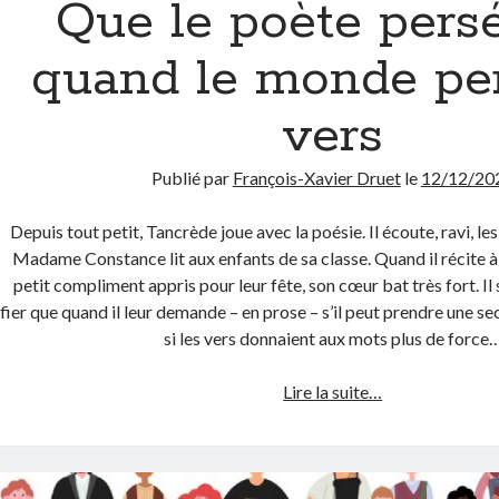
Que le poète pers
quand le monde pe
vers
Publié par
François-Xavier Druet
le
12/12/20
Depuis tout petit, Tancrède joue avec la poésie. Il écoute, ravi, l
Madame Constance lit aux enfants de sa classe. Quand il récite 
petit compliment appris pour leur fête, son cœur bat très fort. Il s
fier que quand il leur demande – en prose – s’il peut prendre une 
si les vers donnaient aux mots plus de force
Que
Lire la suite…
le
poète
persévère
quand