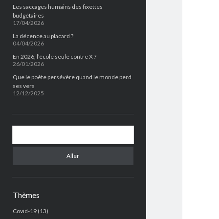
Les saccages humains des fixettes
budgétaires
17/04/2026
La décence au placard ?
04/04/2026
En 2026, l’école seule contre X ?
26/01/2026
Que le poète persévère quand le monde perd
ses vers
12/12/2025
Chercher
Thèmes
Covid-19
(13)