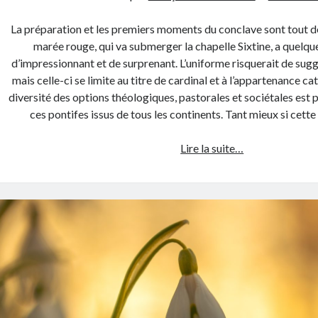
La préparation et les premiers moments du conclave sont tout d
marée rouge, qui va submerger la chapelle Sixtine, a quelque
d’impressionnant et de surprenant. L’uniforme risquerait de sugg
mais celle-ci se limite au titre de cardinal et à l’appartenance cat
diversité des options théologiques, pastorales et sociétales est 
ces pontifes issus de tous les continents. Tant mieux si cet
Même
Lire la suite…
pour
un
conclave,
« homme
et
femme
il
les
créa »