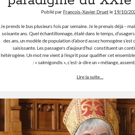
paradigme du XXIe 
Publié par
François-Xavier Druet
le
19/10/20
Je prends le bus plusieurs fois par semaine. Je le prenais déjà – mai
soixante ans. Quel échantillonnage, étalé dans le temps, d’usagers 
des ans, un modèle de population d’abord assez homogène s’est d
saisissante. Les passagers d’aujourd’hui constituent un conti
hétérogène. Un mot me vient à l’esprit pour qualifier cet ensembl
: « salmigondis », c’est-à-dire un « mélange, asse
Le
Lire la suite…
salmigondis
du
bus,
paradigme
du
XXIe
siècle