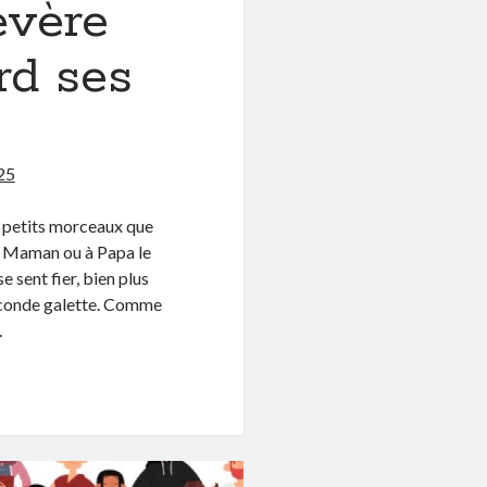
évère
rd ses
25
es petits morceaux que
à Maman ou à Papa le
e sent fier, bien plus
seconde galette. Comme
…