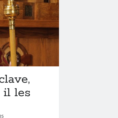
lave,
il les
25