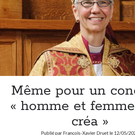
Même pour un conc
« homme et femme 
créa »
Publié par
François-Xavier Druet
le
12/05/20