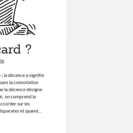
ard ?
26
–, la décence a signifié
 sans la connotation
que la décence désigne
né, on comprend la
accorder sur les
 disparates et quand…