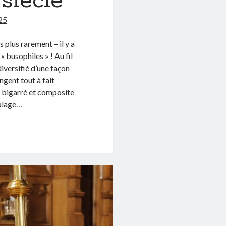
siècle
25
s plus rarement – il y a
« busophiles » ! Au fil
iversifié d’une façon
ngent tout à fait
e bigarré et composite
mblage…