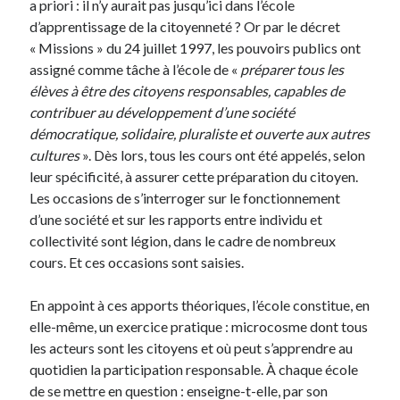
a priori : il n’y aurait pas jusqu’ici dans l’école
Langues anciennes
(22)
d’apprentissage de la citoyenneté ? Or par le décret
Médias
(16)
« Missions » du 24 juillet 1997, les pouvoirs publics ont
Philosophie pratique
(139)
assigné comme tâche à l’école de «
préparer tous les
Poésie
(4)
élèves à être des citoyens responsables, capables de
Politique
(95)
contribuer au développement d’une société
Société
(196)
démocratique, solidaire, pluraliste et ouverte aux autres
Spiritualité
(11)
cultures
». Dès lors, tous les cours ont été appelés, selon
Uncategorized
(5)
leur spécificité, à assurer cette préparation du citoyen.
Les occasions de s’interroger sur le fonctionnement
d’une société et sur les rapports entre individu et
Commentaires récents
collectivité sont légion, dans le cadre de nombreux
cours. Et ces occasions sont saisies.
En appoint à ces apports théoriques, l’école constitue, en
elle-même, un exercice pratique : microcosme dont tous
les acteurs sont les citoyens et où peut s’apprendre au
quotidien la participation responsable. À chaque école
de se mettre en question : enseigne-t-elle, par son