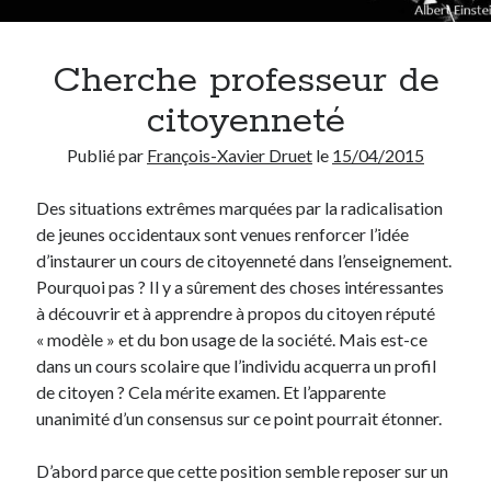
Chercher
Cherche professeur de
citoyenneté
Publié par
François-Xavier Druet
le
15/04/2015
Thèmes
Des situations extrêmes marquées par la radicalisation
Covid-19
(13)
de jeunes occidentaux sont venues renforcer l’idée
Démocratie
(75)
d’instaurer un cours de citoyenneté dans l’enseignement.
Enseignement
(69)
Pourquoi pas ? Il y a sûrement des choses intéressantes
Environnement
(3)
à découvrir et à apprendre à propos du citoyen réputé
Ethique
(95)
« modèle » et du bon usage de la société. Mais est-ce
Etymologie
(17)
dans un cours scolaire que l’individu acquerra un profil
Histoire
(18)
de citoyen ? Cela mérite examen. Et l’apparente
Humour
(40)
unanimité d’un consensus sur ce point pourrait étonner.
Inédit
(14)
Internet
(28)
D’abord parce que cette position semble reposer sur un
Langue française
(26)