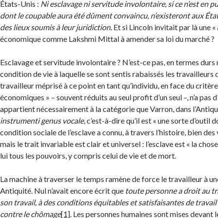
États-Unis :
Ni esclavage ni servitude involontaire, si ce n’est en p
dont le coupable aura été dûment convaincu, n’existeront aux Éta
des lieux soumis à leur juridiction.
Et si Lincoln invitait par là une «
économique comme Lakshmi Mittal à amender sa loi du marché ?
Esclavage et servitude involontaire ? N’est-ce pas, en termes durs m
condition de vie à laquelle se sont sentis rabaissés les travailleurs
travailleur méprisé à ce point en tant qu’individu, en face du critèr
économiques » – souvent réduits au seul profit d’un seul –, n’a pas d’a
appartient nécessairement à la catégorie que Varron, dans l’Antiqu
instrumenti genus vocale
, c’est-à-dire qu’il est « une sorte d’outil 
condition sociale de l’esclave a connu, à travers l’histoire, bien des 
mais le trait invariable est clair et universel : l’esclave est « la chos
lui tous les pouvoirs, y compris celui de vie et de mort.
La machine à traverser le temps ramène de force le travailleur à u
Antiquité. Nul n’avait encore écrit que
t
oute personne a droit au tra
son travail, à des conditions équitables et satisfaisantes de travail
contre le chômage
[1]
. Les personnes humaines sont mises devant le