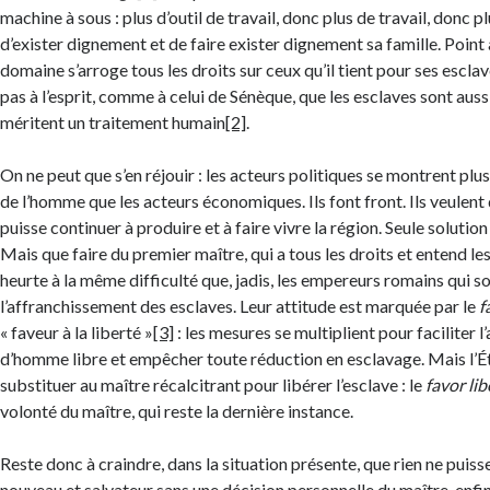
machine à sous : plus d’outil de travail, donc plus de travail, donc 
d’exister dignement et de faire exister dignement sa famille. Point à
domaine s’arroge tous les droits sur ceux qu’il tient pour ses esclav
pas à l’esprit, comme à celui de Sénèque, que les esclaves sont au
méritent un traitement humain
[2]
.
On ne peut que s’en réjouir : les acteurs politiques se montrent plu
de l’homme que les acteurs économiques. Ils font front. Ils veulent q
puisse continuer à produire et à faire vivre la région. Seule solution
Mais que faire du premier maître, qui a tous les droits et entend les
heurte à la même difficulté que, jadis, les empereurs romains qui s
l’affranchissement des esclaves. Leur attitude est marquée par le
f
« faveur à la liberté »
[3]
: les mesures se multiplient pour faciliter l
d’homme libre et empêcher toute réduction en esclavage. Mais l’Ét
substituer au maître récalcitrant pour libérer l’esclave : le
favor lib
volonté du maître, qui reste la dernière instance.
Reste donc à craindre, dans la situation présente, que rien ne puis
nouveau et salvateur sans une décision personnelle du maître, enfi