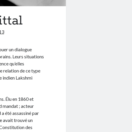
ttal
13
nouer un dialogue
ains. Leurs situations
ence qu’elles
ne relation de ce type
re indien Lakshmi
ns. Élu en 1860 et
nd mandat ; acteur
l a été assassiné par
e avait trouvé un
Constitution des