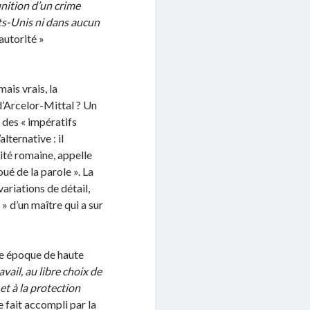
unition d’un crime
ts-Unis ni dans aucun
 autorité »
ais vrais, la
 d’Arcelor-Mittal ? Un
e des « impératifs
lternative : il
ité romaine, appelle
doué de la parole ». La
variations de détail,
e » d’un maître qui a sur
ne époque de haute
vail, au libre choix de
 et à la protection
 fait accompli par la