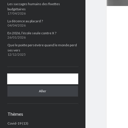
Les saccages humains des fixettes
budgétaires
17/04/2026
La décence au placard ?
04/04/2026
En 2026, l’école seule contre X ?
26/01/2026
Que le poète persévère quand le monde perd
ses vers
12/12/2025
Chercher
Thèmes
Covid-19
(13)