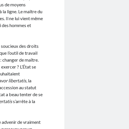
plus de moyens
 la ligne. Le maître du
es. Il ne lui vient même
ssi des hommes et
s soucieux des droits
ue l’outil de travail
 : changer de maître.
 exercer ? L’État se
ouhaitaient
avor libertatis
, la
’accession au statut
at a beau tenter de se
ertatis
s’arrête à la
se advenir de vraiment
n parcouru par un