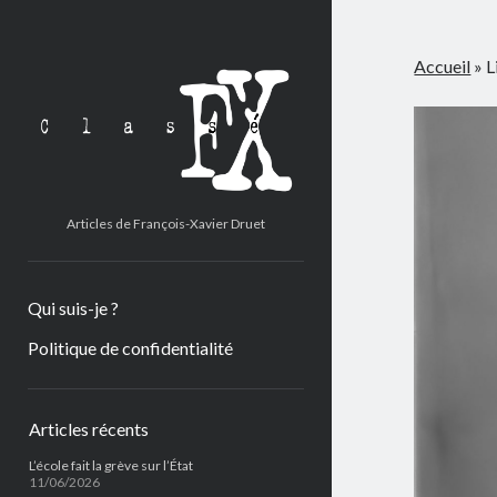
Classé
Accueil
»
L
FX
Articles de François-Xavier Druet
Qui suis-je ?
Politique de confidentialité
Barre
Articles récents
latérale
L’école fait la grève sur l’État
11/06/2026