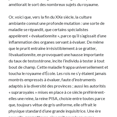
Langues anciennes
(22)
améliorait le sort des nombreux sujets du royaume.
Médias
(16)
Philosophie pratique
(139)
Or, voici que, vers la fin du XXe siècle, la culture
Poésie
(4)
ambiante connut une profonde mutation : une sorte de
Politique
(95)
maladie se répandit, que certains spécialistes
Société
(196)
appelèrent « évaluationnite », parce qu’il s’agissait d’une
Spiritualité
(11)
inflammation des organes servant à évaluer. De même
Uncategorized
(5)
que le prurit entraîne irrésistiblement à se gratter,
l’évaluationnite, en provoquant une hausse importante
du taux de testostérone, incite l’individu à tester à tout
Commentaires récents
bout de champ. Cette maladie frappa universellement et
toucha le royaume d’École. Les rois ne s’y étaient jamais
montrés empressés à évaluer, faute d’instruments
adaptés à la diversité des provinces ; aussi les autorités
« supraroyales » mises en place à ce siècle préférèrent-
elles une reine, la reine PISA, choisie entre toutes parce
que, toujours vêtue de gris uniforme, elle offrait le
physique standard d’une grande inquisitrice. Une ère