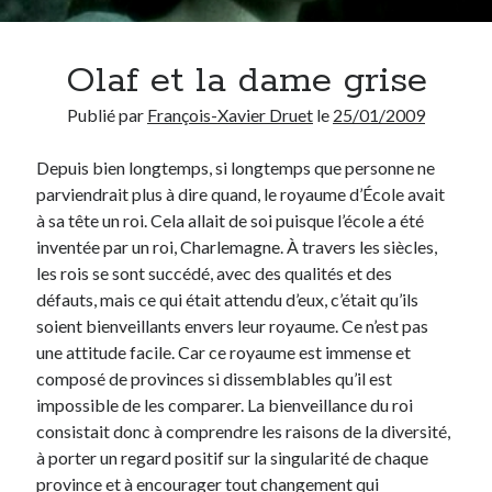
Chercher
Olaf et la dame grise
Publié par
François-Xavier Druet
le
25/01/2009
Depuis bien longtemps, si longtemps que personne ne
Thèmes
parviendrait plus à dire quand, le royaume d’École avait
Covid-19
(13)
à sa tête un roi. Cela allait de soi puisque l’école a été
Démocratie
(75)
inventée par un roi, Charlemagne. À travers les siècles,
Enseignement
(69)
les rois se sont succédé, avec des qualités et des
Environnement
(3)
défauts, mais ce qui était attendu d’eux, c’était qu’ils
Ethique
(95)
soient bienveillants envers leur royaume. Ce n’est pas
Etymologie
(17)
une attitude facile. Car ce royaume est immense et
Histoire
(18)
composé de provinces si dissemblables qu’il est
Humour
(40)
impossible de les comparer. La bienveillance du roi
Inédit
(14)
consistait donc à comprendre les raisons de la diversité,
Internet
(28)
à porter un regard positif sur la singularité de chaque
Langue française
(26)
province et à encourager tout changement qui