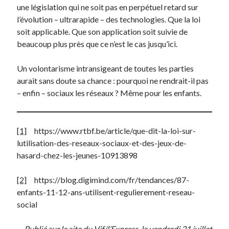
une législation qui ne soit pas en perpétuel retard sur
l’évolution – ultrarapide – des technologies. Que la loi
soit applicable. Que son application soit suivie de
beaucoup plus près que ce n’est le cas jusqu’ici.
Un volontarisme intransigeant de toutes les parties
aurait sans doute sa chance : pourquoi ne rendrait-il pas
– enfin – sociaux les réseaux ? Même pour les enfants.
[1]
https://www.rtbf.be/article/que-dit-la-loi-sur-
lutilisation-des-reseaux-sociaux-et-des-jeux-de-
hasard-chez-les-jeunes-10913898
[2]
https://blog.digimind.com/fr/tendances/87-
enfants-11-12-ans-utilisent-regulierement-reseau-
social
Publié sur le site du Vif/l’Express, le vendredi 21 juillet