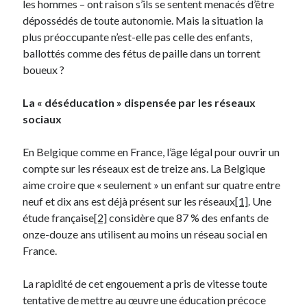
les hommes – ont raison s’ils se sentent menacés d’être
Langues anciennes
(22)
dépossédés de toute autonomie. Mais la situation la
Médias
(16)
plus préoccupante n’est-elle pas celle des enfants,
Philosophie pratique
(139)
ballottés comme des fétus de paille dans un torrent
Poésie
(4)
boueux ?
Politique
(95)
Société
(196)
La « déséducation » dispensée par les réseaux
Spiritualité
(11)
sociaux
Uncategorized
(5)
En Belgique comme en France, l’âge légal pour ouvrir un
compte sur les réseaux est de treize ans. La Belgique
Commentaires récents
aime croire que « seulement » un enfant sur quatre entre
neuf et dix ans est déjà présent sur les réseaux
[1]
. Une
étude française
[2]
considère que 87 % des enfants de
onze-douze ans utilisent au moins un réseau social en
France.
La rapidité de cet engouement a pris de vitesse toute
tentative de mettre au œuvre une éducation précoce