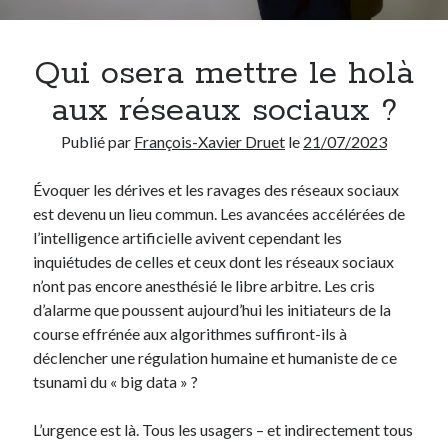
Chercher
Qui osera mettre le holà
aux réseaux sociaux ?
Publié par
François-Xavier Druet
le
21/07/2023
Thèmes
Évoquer les dérives et les ravages des réseaux sociaux
Covid-19
(13)
est devenu un lieu commun. Les avancées accélérées de
Démocratie
(75)
l’intelligence artificielle avivent cependant les
Enseignement
(69)
inquiétudes de celles et ceux dont les réseaux sociaux
Environnement
(3)
n’ont pas encore anesthésié le libre arbitre. Les cris
Ethique
(95)
d’alarme que poussent aujourd’hui les initiateurs de la
Etymologie
(17)
course effrénée aux algorithmes suffiront-ils à
Histoire
(18)
déclencher une régulation humaine et humaniste de ce
Humour
(40)
tsunami du « big data » ?
Inédit
(14)
Internet
(28)
L’urgence est là. Tous les usagers – et indirectement tous
Langue française
(26)