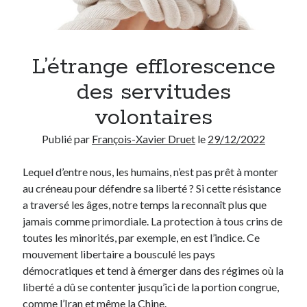
Chercher
L’étrange efflorescence
des servitudes
Thèmes
volontaires
Covid-19
(13)
Publié par
François-Xavier Druet
le
29/12/2022
Démocratie
(75)
Enseignement
(69)
Lequel d’entre nous, les humains, n’est pas prêt à monter
Environnement
(3)
au créneau pour défendre sa liberté ? Si cette résistance
Ethique
(95)
a traversé les âges, notre temps la reconnaît plus que
Etymologie
(17)
jamais comme primordiale. La protection à tous crins de
Histoire
(18)
toutes les minorités, par exemple, en est l’indice. Ce
Humour
(40)
mouvement libertaire a bousculé les pays
Inédit
(14)
démocratiques et tend à émerger dans des régimes où la
Internet
(28)
liberté a dû se contenter jusqu’ici de la portion congrue,
Langue française
(26)
comme l’Iran et même la Chine.