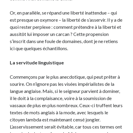
Langues anciennes
(22)
Médias
(16)
Or, en parallèle, se répand une liberté inattendue – qui
Philosophie pratique
(139)
est presque un oxymore – la liberté de s’asservir. Il y a de
Poésie
(4)
quoi rester perplexe : comment prétendre à la liberté et
Politique
(95)
aussitôt lui imposer un carcan ? Cette propension
Société
(196)
s’inscrit dans une foule de domaines, dont je ne retiens
Spiritualité
(11)
ici que quelques échantillons.
Uncategorized
(5)
La servitude linguistique
Commentaires récents
Commençons par le plus anecdotique, qui peut prêter à
sourire. On n’ignore pas les visées impérialistes de la
langue anglaise. Mais, si le seigneur parvient à dominer,
il le doit à la complaisance, voire à la soumission de
vassaux de plus en plus nombreux. Ceux-ci truffent leurs
textes de mots anglais à la mode, avec lesquels le
citoyen lambda est maintenant censé jongler.
L’asservissement serait évitable, car tous ces termes ont