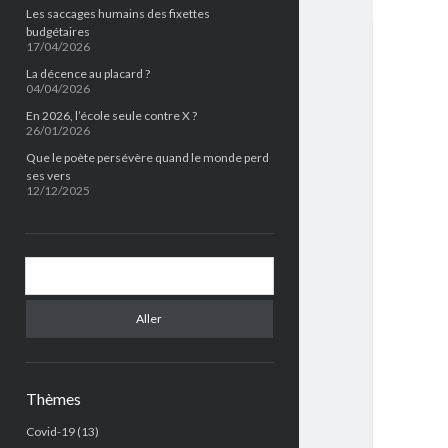
Les saccages humains des fixettes
budgétaires
17/04/2026
La décence au placard ?
04/04/2026
En 2026, l’école seule contre X ?
26/01/2026
Que le poète persévère quand le monde perd
ses vers
12/12/2025
Chercher
Thèmes
Covid-19
(13)