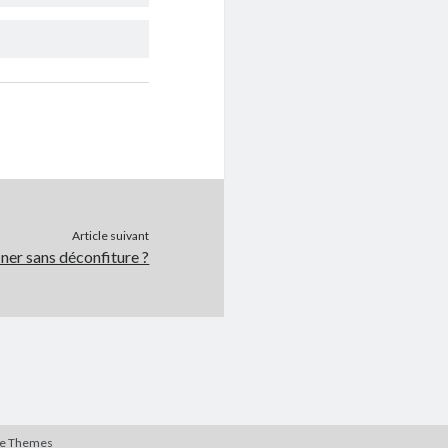
Article suivant
ner sans déconfiture ?
te Themes