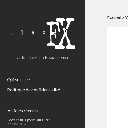
Classé
Accueil
»
V
FX
Articles de François-Xavier Druet
Qui suis-je ?
Politique de confidentialité
Barre
Articles récents
latérale
L’école fait la grève sur l’État
11/06/2026