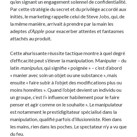
qu’en signant un engagement solennel de confidentialité.
Langues anciennes
(22)
Par cette stratégie du secret et du privilège accordé aux
Médias
(16)
initiés, le marketing rappelle celui de Steve Jobs, qui, de
Philosophie pratique
(139)
la même manière, arrivait à prendre par la main les
Poésie
(4)
adeptes
d’Apple
pour exacerber attentes et fantasmes
Politique
(95)
attachés au produit.
Société
(196)
Spiritualité
(11)
Cette ahurissante réussite tactique montre à quel degré
Uncategorized
(5)
d’efficacité peut s’élever la manipulation. Manipuler – du
latin
manipulus
, qui signifie « poignée » – c’est d’abord
« manier avec soin un objet ou une substance », mais
Commentaires récents
ensuite « faire subir à l’objet des modifications plus ou
moins honnêtes ». Quand l’objet devient un individu ou
un groupe, c’est l’« influencer habilement pour le faire
penser et agir comme on le souhaite ». Le manipulateur
est notamment le prestidigitateur spécialisé dans la
manipulation, qualifié parfois d’illusionniste. Rien dans
les mains, rien dans les poches. Le spectateur n’y a vu que
du feu.