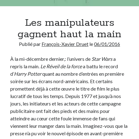
Chercher
Les manipulateurs
gagnent haut la main
Publié par
François-Xavier Druet
le
06/01/2016
Thèmes
À la mi-décembre dernier,: l’univers de
Star Wars
a
Covid-19
(13)
repris la main.
Le Réveil de la force
a battu le record
Démocratie
(75)
d’
Harry Potter
quant au nombre d’entrées en première
Enseignement
(69)
soirée sur les écrans nord-américains. Et certains
Environnement
(3)
promettent déjà à cette œuvre le titre de film le plus
Ethique
(95)
lucratif de tous les temps. Depuis 1977 et jusqu’à nos
Etymologie
(17)
jours, les initiateurs et les acteurs de cette campagne
Histoire
(18)
publicitaire ont fait des pieds et des mains pour
Humour
(40)
atteindre au cœur cette foule immense de fans qui
Inédit
(14)
viennent leur manger dans la main. Imaginez-vous que la
Internet
(28)
presse n’a pu voir le nouvel épisode en avant-première
Langue française
(26)