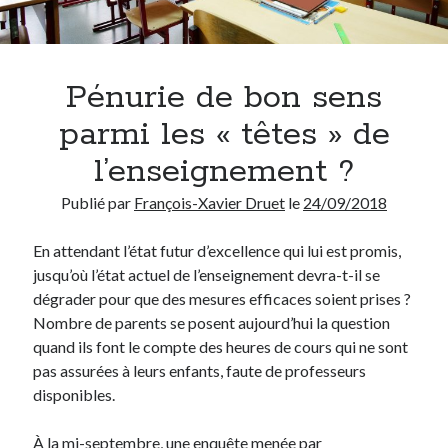
Chercher
Pénurie de bon sens
parmi les « têtes » de
Thèmes
l’enseignement ?
Covid-19
(13)
Publié par
François-Xavier Druet
le
24/09/2018
Démocratie
(75)
Enseignement
(69)
En attendant l’état futur d’excellence qui lui est promis,
Environnement
(3)
jusqu’où l’état actuel de l’enseignement devra-t-il se
Ethique
(95)
dégrader pour que des mesures efficaces soient prises ?
Etymologie
(17)
Nombre de parents se posent aujourd’hui la question
Histoire
(18)
quand ils font le compte des heures de cours qui ne sont
Humour
(40)
pas assurées à leurs enfants, faute de professeurs
Inédit
(14)
disponibles.
Internet
(28)
Langue française
(26)
À la mi-septembre, une enquête menée par