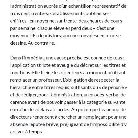
Langues anciennes
(22)
l’administration auprès d’un échantillon représentatif de
Médias
(16)
trois cent trente-six établissements publiait ses
Philosophie pratique
(139)
chiffres : en moyenne, sur trente-deux heures de cours
Poésie
(4)
par semaine, chaque élève en perd deux – c’est une
Politique
(95)
moyenne ! Et depuis lors, aucune convalescence ne se
Société
(196)
dessine. Au contraire.
Spiritualité
(11)
Uncategorized
(5)
Dans l’immédiat, une cause précise est connue de tous :
l’application stricte et aveugle du décret sur les titres et
fonctions. Elle freine les directeurs au moment où il faut
Commentaires récents
remplacer un professeur. L’obligation de respecter la
hiérarchie entre titres requis, suffisants ou « de pénurie »
et de rédiger, pour l’administration, un procès-verbal de
carence avant de pouvoir passer à la catégorie suivante
entraîne des délais absurdes. Au point que beaucoup de
directeurs renoncent à chercher un remplaçant pour une
absence réputée brève, préjugeant de l’impossibilité d’y
arriver à temps.