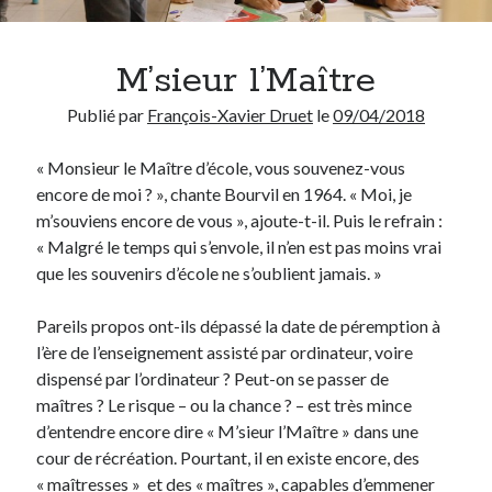
Chercher
M’sieur l’Maître
Publié par
François-Xavier Druet
le
09/04/2018
« Monsieur le Maître d’école, vous souvenez-vous
Thèmes
encore de moi ? », chante Bourvil en 1964. « Moi, je
Covid-19
(13)
m’souviens encore de vous », ajoute-t-il. Puis le refrain :
Démocratie
(75)
« Malgré le temps qui s’envole, il n’en est pas moins vrai
Enseignement
(69)
que les souvenirs d’école ne s’oublient jamais. »
Environnement
(3)
Ethique
(95)
Pareils propos ont-ils dépassé la date de péremption à
Etymologie
(17)
l’ère de l’enseignement assisté par ordinateur, voire
Histoire
(18)
dispensé par l’ordinateur ? Peut-on se passer de
Humour
(40)
maîtres ? Le risque – ou la chance ? – est très mince
Inédit
(14)
d’entendre encore dire « M’sieur l’Maître » dans une
Internet
(28)
cour de récréation. Pourtant, il en existe encore, des
Langue française
(26)
« maîtresses » et des « maîtres », capables d’emmener