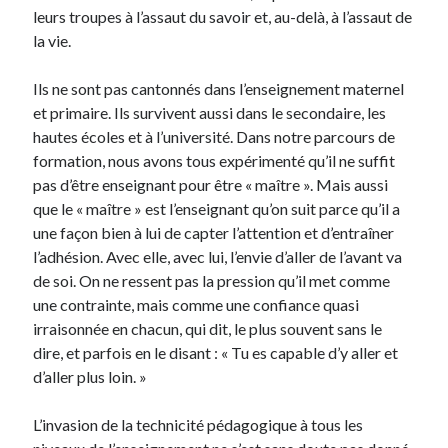
Langues anciennes
(22)
leurs troupes à l’assaut du savoir et, au-delà, à l’assaut de
Médias
(16)
la vie.
Philosophie pratique
(139)
Poésie
(4)
Ils ne sont pas cantonnés dans l’enseignement maternel
Politique
(95)
et primaire. Ils survivent aussi dans le secondaire, les
Société
(196)
hautes écoles et à l’université. Dans notre parcours de
Spiritualité
(11)
formation, nous avons tous expérimenté qu’il ne suffit
Uncategorized
(5)
pas d’être enseignant pour être « maître ». Mais aussi
que le « maître » est l’enseignant qu’on suit parce qu’il a
une façon bien à lui de capter l’attention et d’entraîner
Commentaires récents
l’adhésion. Avec elle, avec lui, l’envie d’aller de l’avant va
de soi. On ne ressent pas la pression qu’il met comme
une contrainte, mais comme une confiance quasi
irraisonnée en chacun, qui dit, le plus souvent sans le
dire, et parfois en le disant : « Tu es capable d’y aller et
d’aller plus loin. »
L’invasion de la technicité pédagogique à tous les