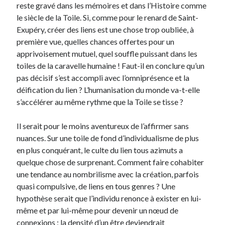
reste gravé dans les mémoires et dans l’Histoire comme
Langues anciennes
(22)
le siècle de la Toile. Si, comme pour le renard de Saint-
Médias
(16)
Exupéry, créer des liens est une chose trop oubliée, à
Philosophie pratique
(139)
première vue, quelles chances offertes pour un
Poésie
(4)
apprivoisement mutuel, quel souffle puissant dans les
Politique
(95)
toiles de la caravelle humaine ! Faut-il en conclure qu’un
Société
(196)
pas décisif s’est accompli avec l’omniprésence et la
Spiritualité
(11)
déification du lien ? L’humanisation du monde va-t-elle
Uncategorized
(5)
s’accélérer au même rythme que la Toile se tisse ?
Il serait pour le moins aventureux de l’affirmer sans
Commentaires récents
nuances. Sur une toile de fond d’individualisme de plus
en plus conquérant, le culte du lien tous azimuts a
quelque chose de surprenant. Comment faire cohabiter
une tendance au nombrilisme avec la création, parfois
quasi compulsive, de liens en tous genres ? Une
hypothèse serait que l’individu renonce à exister en lui-
même et par lui-même pour devenir un nœud de
connexions ; la densité d’un être deviendrait