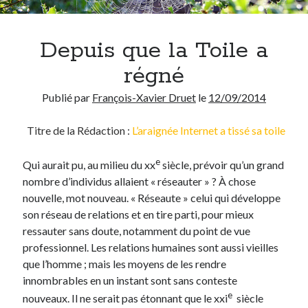
Chercher
Depuis que la Toile a
régné
Publié par
François-Xavier Druet
le
12/09/2014
Thèmes
Titre de la Rédaction :
L’araignée Internet a tissé sa toile
Covid-19
(13)
Démocratie
(75)
e
Qui aurait pu, au milieu du xx
siècle, prévoir qu’un grand
Enseignement
(69)
nombre d’individus allaient « réseauter » ? À chose
Environnement
(3)
nouvelle, mot nouveau. « Réseaute » celui qui développe
Ethique
(95)
son réseau de relations et en tire parti, pour mieux
Etymologie
(17)
ressauter sans doute, notamment du point de vue
Histoire
(18)
professionnel. Les relations humaines sont aussi vieilles
Humour
(40)
que l’homme ; mais les moyens de les rendre
Inédit
(14)
innombrables en un instant sont sans conteste
Internet
(28)
e
nouveaux. Il ne serait pas étonnant que le xxi
siècle
Langue française
(26)