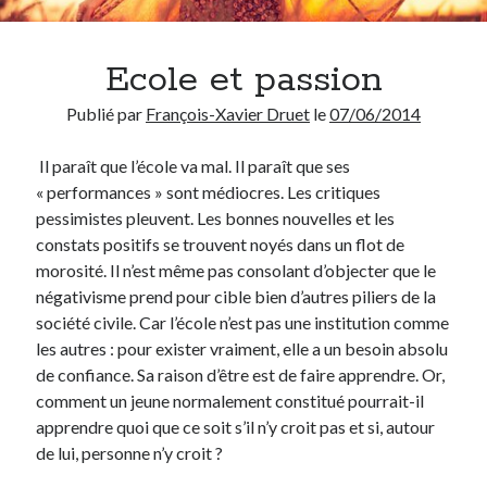
Chercher
Ecole et passion
Publié par
François-Xavier Druet
le
07/06/2014
Il paraît que l’école va mal. Il paraît que ses
Thèmes
« performances » sont médiocres. Les critiques
Covid-19
(13)
pessimistes pleuvent. Les bonnes nouvelles et les
Démocratie
(75)
constats positifs se trouvent noyés dans un flot de
Enseignement
(69)
morosité. Il n’est même pas consolant d’objecter que le
Environnement
(3)
négativisme prend pour cible bien d’autres piliers de la
Ethique
(95)
société civile. Car l’école n’est pas une institution comme
Etymologie
(17)
les autres : pour exister vraiment, elle a un besoin absolu
Histoire
(18)
de confiance. Sa raison d’être est de faire apprendre. Or,
Humour
(40)
comment un jeune normalement constitué pourrait-il
Inédit
(14)
apprendre quoi que ce soit s’il n’y croit pas et si, autour
Internet
(28)
de lui, personne n’y croit ?
Langue française
(26)