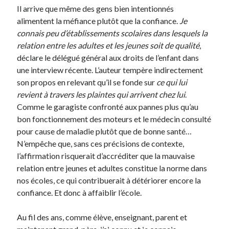
Langues anciennes
(22)
Il arrive que même des gens bien intentionnés
Médias
(16)
alimentent la méfiance plutôt que la confiance.
Je
Philosophie pratique
(139)
connais peu d’établissements scolaires dans lesquels la
Poésie
(4)
relation entre les adultes et les jeunes soit de qualité
,
Politique
(95)
déclare le délégué général aux droits de l’enfant dans
Société
(196)
une interview récente. L’auteur tempère indirectement
Spiritualité
(11)
son propos en relevant qu’il se fonde sur
ce qui lui
Uncategorized
(5)
revient à travers les plaintes qui arrivent chez lui
.
Comme le garagiste confronté aux pannes plus qu’au
bon fonctionnement des moteurs et le médecin consulté
Commentaires récents
pour cause de maladie plutôt que de bonne santé…
N’empêche que, sans ces précisions de contexte,
l’affirmation risquerait d’accréditer que la mauvaise
relation entre jeunes et adultes constitue la norme dans
nos écoles, ce qui contribuerait à détériorer encore la
confiance. Et donc à affaiblir l’école.
Au fil des ans, comme élève, enseignant, parent et