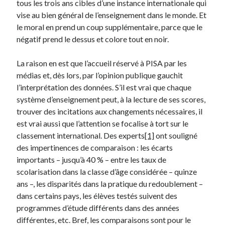
tous les trois ans cibles d’une instance internationale qui
Langues anciennes
(22)
vise au bien général de l’enseignement dans le monde. Et
Médias
(16)
le moral en prend un coup supplémentaire, parce que le
Philosophie pratique
(139)
négatif prend le dessus et colore tout en noir.
Poésie
(4)
Politique
(95)
La raison en est que l’accueil réservé à PISA par les
Société
(196)
médias et, dès lors, par l’opinion publique gauchit
Spiritualité
(11)
l’interprétation des données. S’il est vrai que chaque
Uncategorized
(5)
système d’enseignement peut, à la lecture de ses scores,
trouver des incitations aux changements nécessaires, il
est vrai aussi que l’attention se focalise à tort sur le
Commentaires récents
classement international. Des experts
[1]
ont souligné
des impertinences de comparaison : les écarts
importants – jusqu’à 40 % – entre les taux de
scolarisation dans la classe d’âge considérée – quinze
ans –, les disparités dans la pratique du redoublement –
dans certains pays, les élèves testés suivent des
programmes d’étude différents dans des années
différentes, etc. Bref, les comparaisons sont pour le