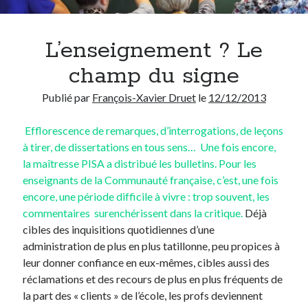
Chercher
L’enseignement ? Le
champ du signe
Publié par
François-Xavier Druet
le
12/12/2013
Thèmes
Efflorescence de remarques, d’interrogations, de leçons
Covid-19
(13)
à tirer, de dissertations en tous sens… Une fois encore,
Démocratie
(75)
la maîtresse PISA a distribué les bulletins. Pour les
Enseignement
(69)
enseignants de la Communauté française, c’est, une fois
Environnement
(3)
encore, une période difficile à vivre : trop souvent, les
Ethique
(95)
commentaires surenchérissent dans la critique.
Déjà
Etymologie
(17)
cibles des inquisitions quotidiennes d’une
Histoire
(18)
administration de plus en plus tatillonne, peu propices à
Humour
(40)
leur donner confiance en eux-mêmes, cibles aussi des
Inédit
(14)
réclamations et des recours de plus en plus fréquents de
Internet
(28)
la part des « clients » de l’école, les profs deviennent
Langue française
(26)